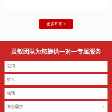
化包装及智能化平台解决方案运势而来。01 数字化包装数字
化包装是在物联网的基础上，将用户端延伸和扩展到任何物
品与任何物品之间，进行信息交换和通信的一种技术升级换
代，这种技术变革将改变所有的商业模式和消费观念。一物
更多知识 +
一码将是包装重要发展方向，更是智能升级的关键密钥。传
统包装，只有装饰属性，
灵敏团队为您提供一对一专属服务