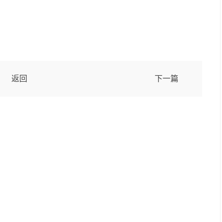
卷膜套标收缩膜标签
注塑膜内标
返回
下一篇