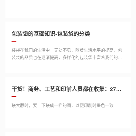
包装袋的基础知识-包装袋的分类
装袋在我们的生活中，无处不见，随着生活水平的提高，包
装袋的品质也在逐渐提高，多样化的包装袋丰富着我们的生
活，下面就来介绍一下我们形影不离的包装袋的一些基础知
识，包装袋的分类。
干货！商务、工艺和印前人员都在收集：27种必备印刷知识
联大版时，要上下联成一样的图，以便印刷时墨色一致